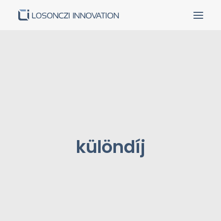
Kezdőoldal
Rólunk
Termékek és szolgáltatások
Partnereink
Sikereink
Kapcsolat
különdíj
Karrier
Tanusítványok
Pályázatok