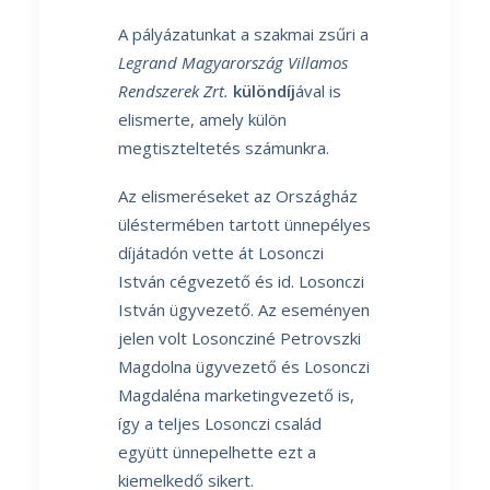
A pályázatunkat a szakmai zsűri a
Legrand Magyarország Villamos
Rendszerek Zrt.
különdíj
ával is
elismerte, amely külön
megtiszteltetés számunkra.
Az elismeréseket az Országház
üléstermében tartott ünnepélyes
díjátadón vette át Losonczi
István cégvezető és id. Losonczi
István ügyvezető. Az eseményen
jelen volt Losoncziné Petrovszki
Magdolna ügyvezető és Losonczi
Magdaléna marketingvezető is,
így a teljes Losonczi család
együtt ünnepelhette ezt a
kiemelkedő sikert.