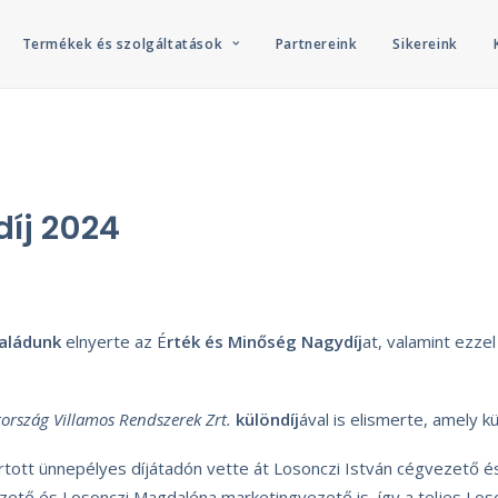
Termékek és szolgáltatások
Partnereink
Sikereink
íj 2024
aládunk
elnyerte az É
rték és Minőség Nagydíj
at, valamint ezze
rszág Villamos Rendszerek Zrt.
különdíj
ával is elismerte, amely 
tott ünnepélyes díjátadón vette át Losonczi István cégvezető é
zető és Losonczi Magdaléna marketingvezető is, így a teljes Los