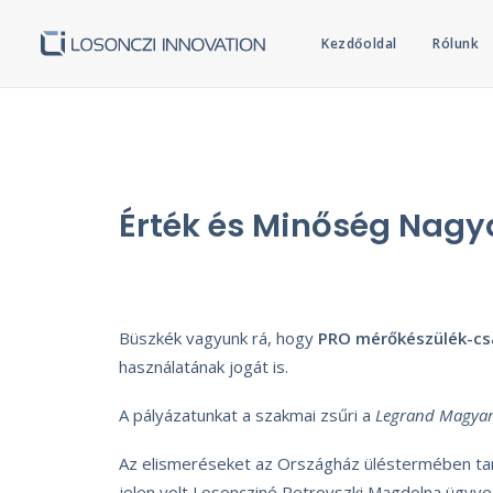
Kezdőoldal
Rólunk
Érték és Minőség Nagyd
Büszkék vagyunk rá, hogy
PRO mérőkészülék-cs
használatának jogát is.
A pályázatunkat a szakmai zsűri a
Legrand Magyaro
Az elismeréseket az Országház üléstermében tar
jelen volt Losoncziné Petrovszki Magdolna ügyve