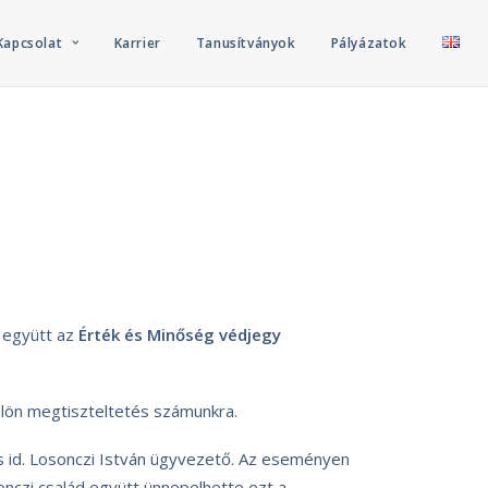
Kapcsolat
Karrier
Tanusítványok
Pályázatok
l együtt az
Érték és Minőség védjegy
külön megtiszteltetés számunkra.
s id. Losonczi István ügyvezető. Az eseményen
onczi család együtt ünnepelhette ezt a