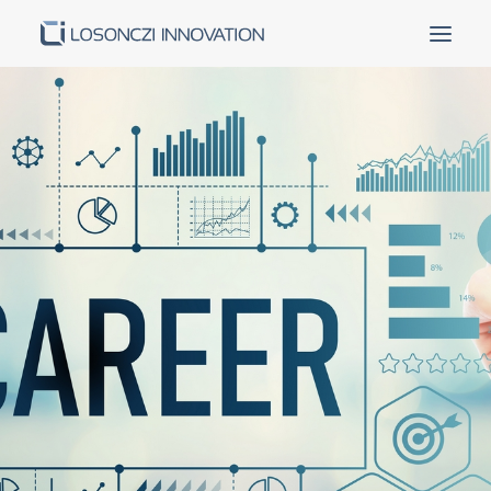
Kezdőoldal
Rólunk
Termékek és szolgáltatások
Partnereink
Sikereink
Kapcsolat
Karrier
Tanusítványok
Pályázatok